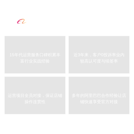
15年B2B电商实战经验，在服
务商市场较高的认可度和客户
续签率，签订合同保证运营效
果。
89%客户续签率
从客户需求出发，精细化运营
管理，实时数据监测多维度保
障阿里巴巴店铺效果。
15年互联网行业经验，
米可的优势