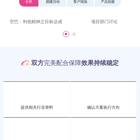
米可网络创立于
2007年
（同行平均寿命三年）
广东米可信息技术有限公司（以下简称米可网络）主营：
巨量引擎托管、SEM推广/信息流代运营、阿里巴巴代运
营、淘宝代运营、爱采购代运营，网站建设，帮您解决营
销获客难题，我们可以保证询盘效果！为企业提供有效的
阿里巴巴托管代运营解决方案，成立于2007年，注册资金
1000万，50人团队，40人售后服务及运营，总部在南城，
办公场所1200平方。
更多关于米可
全部
团建活动
客户现场
产品拍摄
空巴：利他精神之目标达成
项目部门讨论