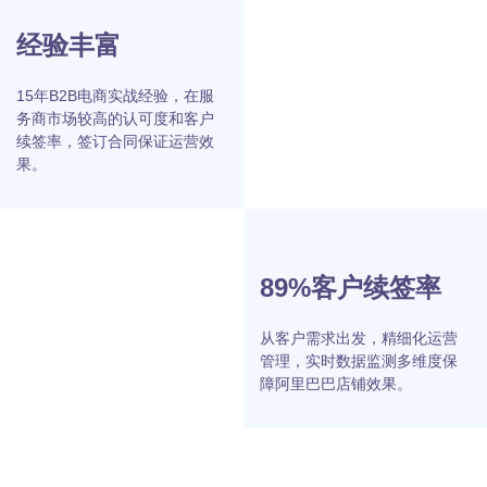
MIKE IDEA
米可雄厚的企业硬实力，
让您放心托管
专业扎实
公司骨干员工来自阿里巴巴、
淘宝等优秀电商品牌，在阿里
巴巴B2B岗位任职6年，互联网
从业13年，有丰富的阿里巴
巴、诚信通代运营实操经验。
经验丰富