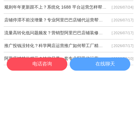
规则年年更新跟不上？系统化 1688 平台运营怎样帮工厂稳住长期流量基本盘？
[ 2026/07/24]
店铺停滞不前没增量？专业阿里巴巴店铺代运营帮工厂突破2026流量瓶颈！
[ 2026/07/17]
流量高转化低问题频发？营销型阿里巴巴店铺装修才是询盘破局关键！
[ 2026/07/17]
推广投钱没转化？科学网店运营推广如何帮工厂精准降本提效？
[ 2026/07/17]
阿里店铺越做越亏？缺的只是一套专业阿里代运营方案
[ 2026/07/10]
电话咨询
在线聊天
服务项目
米可资讯
经典案例
关于米可