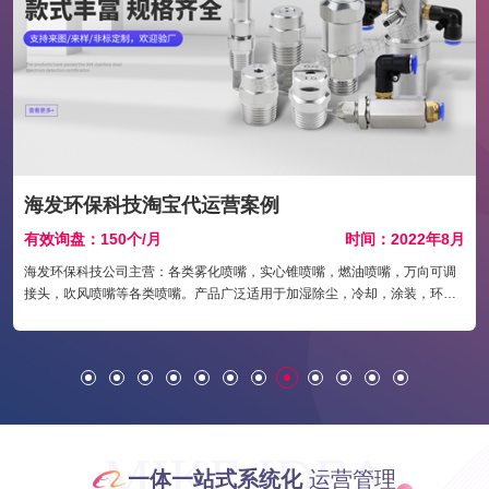
海发环保科技淘宝代运营案例
年
有效询盘：150个/月
时间：2022年8月
海发环保科技公司主营：各类雾化喷嘴，实心锥喷嘴，燃油喷嘴，万向可调
接头，吹风喷嘴等各类喷嘴。产品广泛适用于加湿除尘，冷却，涂装，环
保，电镀，钢铁，造纸，纺织，食品，电厂，化工汽车制造等五十多个行业
近300个工艺流程段。公司设备先进、更有一班高素质专业技术人员，系统
与整体的优势，先进的管理及运作方式，对产品质量、精益求精、视质量为
企业生命、一直是海发的经营理念。 诚信经营、用户至上、质量为本的经营
方式、服务于社会。 信誉、高效、快捷、优质 、客户至上。
MIKE IDEA
一体一站式系统化
运营管理