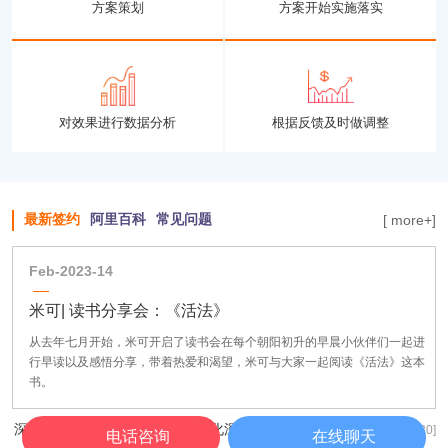
方案策划
方案开始实施落实
对效果进行数据分析
根据反馈及时做调整
最新签约
阿里百科
常见问题
[ more+]
Feb-2023-14
米可| 读书分享会：《活法》
从去年七月开始，米可开启了读书会在每个朝阳初升的早晨小伙伴们一起进
行早读以及感悟分享，带着热爱和渴望，米可与大家一起阅读《活法》这本
书。
深圳高精工厂询盘质量差？精细化深圳1688运营如何拿下高端定制订单？
[ 2026/07/30]
电话咨询
在线聊天