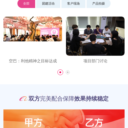
全部
团建活动
客户现场
产品拍摄
空巴：利他精神之目标达成
项目部门讨论
MIKE IDEA
双方
完美配合保障
效果持续稳定