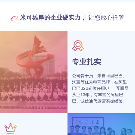
MIKE IDEA
米可雄厚的企业硬实力，
让您放心托管
专业扎实
公司骨干员工来自阿里巴巴、
淘宝等优秀电商品牌，在阿里
巴巴B2B岗位任职6年，互联网
从业13年，有丰富的阿里巴
巴、诚信通代运营实操经验。