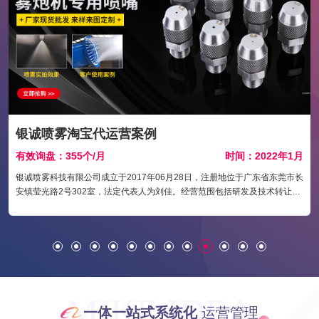
银诚喷雾淘宝代运营案例
月
有效询盘：355个/月
时间：2022年1月
银诚喷雾科技有限公司成立于2017年06月28日，注册地位于广东省东莞市长
安镇莹光路2号302室，法定代表人为刘佳。经营范围包括研发及技术转让、
销售：喷嘴、喷头、喷雾设备、喷雾系统、阀门、涂装设备及配件、净化设
备、五金、陶瓷、塑胶制品、模具制品。
MIKE IDEA
一体一站式系统化
运营管理