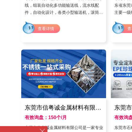
线，组装自动化多功能输送线，流水线配
东省东莞
件，自动化设计，各类小型输送机，滚筒输
主要一级
送机以及无动力滚筒，双排链轮滚筒，流水
刀、STS
线主被动滚筒，制造，安装，销售为一体化
刀;LV
查看详情
查
的专业生产公司。
刀;硬质
国棒材、
种切削刀
刀的定做
业和公司
东莞市信粤诚金属材料有限公司
东莞市
有效询盘：150个/月
有效询盘
时间：2021年3月
东莞市信粤诚金属材料有限公司是一家专业
东莞市石