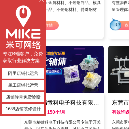
加工、销售：金属材料、不锈钢制品、模具
有整套自
钢材、五金产品、不锈钢材料、特殊钢材
量管理体
（以上不含钢铁冶炼）的公司，坐落于东莞
高质量好
长安‰，拥有30-40人专业的销售团队，10
查看详情
查
多种材质，300多种规格，1500公司拥有雄
厚的技术力量，4台CNC高速圆锯切料机
床，4辆专业货车全天候配送工作。
专注B端客户，免费
获取行业解决方案！
阿里店铺代运营
超工店铺代运营
店铺异常免费诊断
东莞市精微科电子科技有限公司
东莞市
1688店铺装修设计
有效询盘：150个/月
有效询盘
时间：2021年3月
东莞市精微科电子科技有限公司专注于开关
东莞市罗