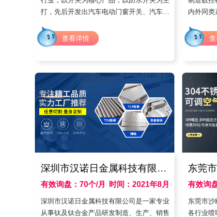
行业，以开关为核心产品，以防水开关为主
制造数控
打，先后开发出汽车电动门窗开关、汽车座
内外同类
椅开关等。根据客户需求，目前很多业内定
机、贴合
制玩家都知道jwick、JWK这个品牌，却不
电脑独立
查看详情
查
知道这个产品是由我们公司源厂出的，所以
销售服务
现在需要拓展品牌知名度。
深圳市汉诺日金属科技有限公司
东莞市
有效询盘：70个/月
时间：2021年8月
有效询盘：
深圳市汉诺日金属科技有限公司是一家专业
东莞市沙
从事钛及钛合金产品研发制造、生产、销售
各行业喷