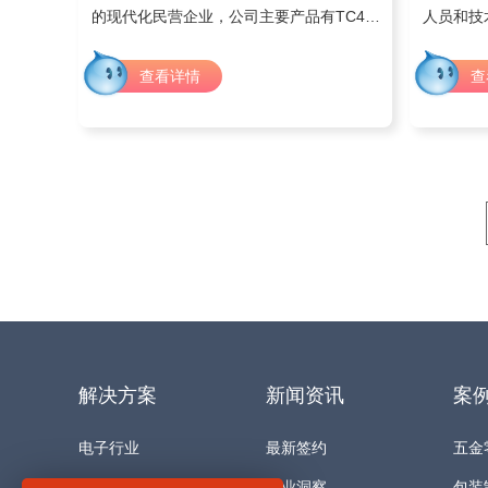
的现代化民营企业，公司主要产品有TC4钛
人员和技
板、TC4钛棒、GR4钛板、合金钛块、及相
富的研发
关钛合金产品。
与发展奠
查看详情
查
技术力量
段和完善
解决方案
新闻资讯
案
电子行业
最新签约
五金
加工行业
行业洞察
包装