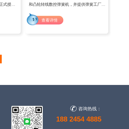
）正式授权
和凸轮转线数控弹簧机，并提供弹簧工厂自
LL全系列
动化整体解决方案的高新科技公司。 公司
公司，创建
成立之初期致力于国外市场发展，产品遍布
查看详情
香港、日本
欧美及东南亚中东市场，深受客户青睐，现
公司与意大利顶尖企业进行核心技术合作。
行卡、遥控
成功研发出国内首家真正意义上的高速转头
动玩具、微
线材成型机，转线弹簧机。 我公司遵循“专
读卡器、小
业技术 卓越品质 诚信服务”的经营方针。以
、电子词
先进的技术不断提升产品品质 降低成本，
产品备用
为您在全球化市场中提升竞争力。
欧、嘉
厂家合作。
代理；能提
报告、认证
等。
咨询热线：
188 2454 4885