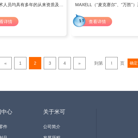
术人员均具有多年的从来资质及丰
MAXELL（“麦克赛尔”、“万胜”
、制造、销售经验，为公司的创立
为一代理商，全权负责经营MAXE
定了良好的基础，公司拥有雄厚的
电池。企业隶属于台湾台腾有限
看详情
查看详情
，精良的制造设备，先进的检测手
于1990年，至今在中国大陆、
的质保体系。
建立多家分公司及办事处。 电池适用于各
类RFID、电子密码仪、电子银
器、电子计算器、电子钟表、电
型仪器仪表、器械、LED闪灯、
«
1
2
3
4
»
到第
页
确定
家电、防盗器、遥控器、电子秤
典、MP4、数码相机、各种电子
电源等产品.长期与西铁城、卡西
能、欧姆龙、任天堂、迪士尼等
我司是MAXELL品牌电池指定总
供正式授权证书、各类电池检测
资料、各型号电池的备案资料等
例中心
关于米可
零件
公司简介
制品
发展历程