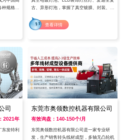
成为中国高
真空电镀灯泡、LED装饰灯丝灯、爱迪生复
各种规格的
古、异形灯泡，掌握了真空镀膜、封装、驱
雕刻设备、
动、结构、整灯等各环节核心技术。 擅长
心，拥有硬
表面颜色处理，真空电镀多种外观的的灯泡
查看详情
如茶色、烟灰色、半镀金、银以及渐变色
等。
公司
东莞市奥领数控机器有限公司
2021年
有效询盘：140-150个/月
时间：2020年
广东发特利
东莞奥领数控机器有限公司是一家专业研
发，生产销售转头线材成型，多轴无凸轮机