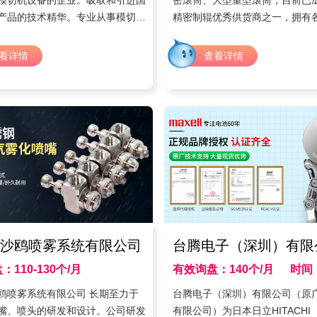
模切机设备的企业。吸取和引进国
密滚筒、大型重型滚筒，目前已
产品的技术精华。专业从事模切
精密制辊优秀供货商之一，拥有
机分条机、半断全断圆刀模切机、
大重型车床、磨床、动平衡机、
切片机及周边非标设备设计制造与
CNC数控车床\数控磨床\加工中
看详情
查看详情
于一体的机械制造厂。
铬电镀车间、包胶车间等。
沙鸥喷雾系统有限公司
台腾电子（深圳）有限
110-130个/月
有效询盘：140个/月
时间：
时间：2020年
鸥喷雾系统有限公司 长期至力于
台腾电子（深圳）有限公司（原
嘴、喷头的研发和设计。公司研发
有限公司）为日本日立HITACHI