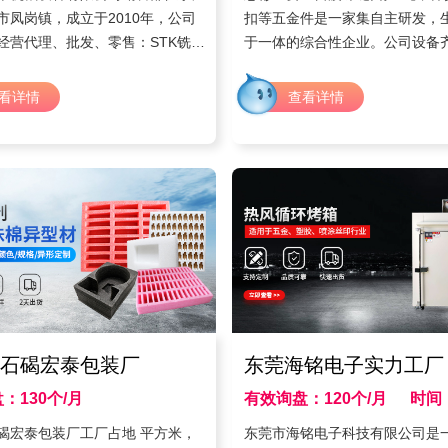
市凤岗镇，成立于2010年，公司
扣等五金件是一家集自主研发，
经营代理、批发、零售：STK铣
于一体的综合性企业。公司设备
钨钢铣刀;日本KMD铣刀;SKL铣
立以来坚持高标准、严要求、塑
铣刀等其他国内外品牌含钴高速钢铰
验丰富专业的技术团队。
看详情
查看详情
合金铣刀;日本OK机用手用铰刀;德
钨钢铣刀、含钴白钢锯片;以及各
具制定、非标、铰刀、铣刀、成型
;客户遍及各省各地，并与多家企
建立良好合作的关系。
石碣宏泰包装厂
东莞海铭电子实力工厂
：130个/月
有效询盘：120个/月
时间：
时间：2021年3月
碣宏泰包装厂工厂占地 平方米，
东莞市海铭电子科技有限公司是