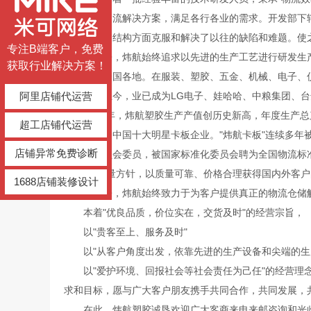
品，提供物流解决方案，满足各行各业的需求。开发部下
分布和产品结构方面克服和解决了以往的缺陷和难题。使
专注B端客户，免费
多年来，炜航始终追求以先进的生产工艺进行研发生产
获取行业解决方案！
用，畅销全国各地。在服装、塑胶、五金、机械、电子、
阿里店铺代运营
用。发展至今，业已成为LG电子、娃哈哈、中粮集团、
2015年，炜航塑胶生产产值创历史新高，年度生产总
超工店铺代运营
头企业，是中国十大明星卡板企业。"炜航卡板"连续多
店铺异常免费诊断
板专业委员会委员，被国家标准化委员会聘为全国物流标
顾客"为质量方针，以质量可靠、价格合理获得国内外客
1688店铺装修设计
多年来，炜航始终致力于为客户提供真正的物流仓储解
本着"优良品质，价位实在，交货及时"的经营宗旨，
以"贵客至上、服务及时"
以"从客户角度出发，依靠先进的生产设备和尖端的生产
以"爱护环境、回报社会等社会责任为己任"的经营理念
求和目标，愿与广大客户朋友携手共同合作，共同发展，共
在此，炜航塑胶诚恳欢迎广大客商来电来邮咨询和光临