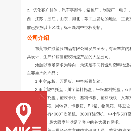
2、优化客户群体，汽车零部件，箱包厂，制罐厂，电子
西，江苏，浙江，山东，湖北，等工业发达的地区；主要
前已投放以上区域；标王新增中空板竞拍。
公司介绍
东莞市炜航塑胶制品有限公司发展至今，有着丰富的
具设计、生产和销售塑胶物流产品的大型公司。
炜航以市场需求为导向，为满足不同行业对塑料物流器
主要生产的产品：
1.中空pp板、万通板、中空板骨架箱;
2.田字塑料托盘，川字塑料托盘，平板塑料托盘，双
置钢管托盘，塑胶卡板、塑料卡板、塑料栈板、叉车托
3.周转箱、周转箩、卡板箱、EU箱、物流箱、环卫垃
炜航拥有4000T吹塑机、3800T注塑机、中小型50T
450000个，最大限度的满足了客户的各大采购需求。
炜航有着一批经验丰富的技术研发人员，秉承"物流效率