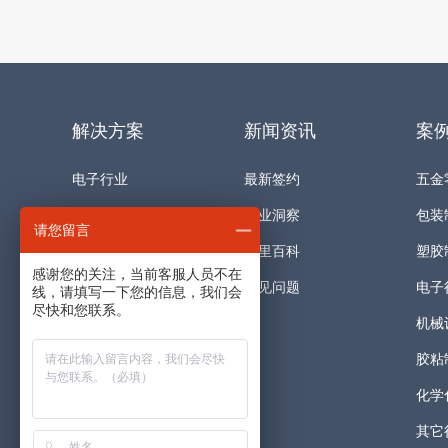
解决方案
新闻资讯
案
电子行业
最新签约
五金
加工行业
行业洞察
包装
请您留言
工业耗材
阿里百科
塑胶
感谢您的关注，当前客服人员不在
快消品生产
常见问题
电子
线，请填写一下您的信息，我们会
尽快和您联系。
机械
胶粘
化学
其它