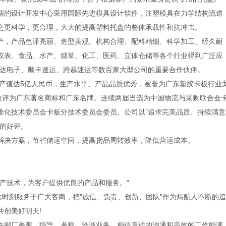
辖的设计开发中心采用国际先进模具设计软件，注塑模具在力学结构流道
之更科学，更合理，大大的提高塑料托盘的整体承载性和抗冲击。
，产品色泽亮丽、造型美观、机构合理、配料精细、科学加工、经久耐
仪表、食品、水产、烟草、化工、医药、立体仓储等各个行业得到广泛应
台达电子、顺丰速运、跨越速运等数百家大型公司的重要合作伙伴。
产值达5亿人民币，生产水平、产品品质优秀，被誉为广东塑胶卡板行业
年被评为广东著名商标和广东名牌。连续两届当选为中国物流与采购联合会
准化技术委员会卡板分技术委员会委员。公司以"追求完美品质、持续满意
户的好评。
决方案，节省储运空间，提高货品周转效率，降低营运成本。
技术，为客户提供优良的产品和服务。"
时刻服务于广大客商，把"诚信、负责、创新、团队"作为炜航人不断的追
创美好明天!
鄙厂参观、指导、考察、洽谈业务。相信真诚的沟通和高效的工作能满