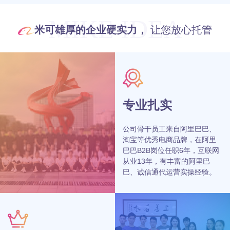
MIKE IDEA
米可雄厚的企业硬实力，
让您放心托管
专业扎实
公司骨干员工来自阿里巴巴、
淘宝等优秀电商品牌，在阿里
巴巴B2B岗位任职6年，互联网
从业13年，有丰富的阿里巴
巴、诚信通代运营实操经验。