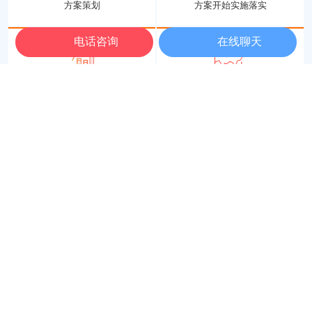
方案策划
方案开始实施落实
电话咨询
在线聊天
对效果进行数据分析
根据反馈及时做调整
最新签约
阿里百科
常见问题
[ more+]
Feb-2023-14
米可| 读书分享会：《活法》
从去年七月开始，米可开启了读书会在每个朝阳初升的早晨小伙伴们一起进
行早读以及感悟分享，带着热爱和渴望，米可与大家一起阅读《活法》这本
书。
工厂闲置淘宝店别浪费！精细化淘宝店铺托管如何实现利润翻倍？
[ 2026/07/30]