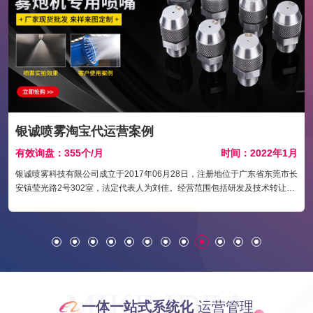
银诚喷雾淘宝代运营案例
月
有效询盘：355个/月
时间：2022年1月
银诚喷雾科技有限公司成立于2017年06月28日，注册地位于广东省东莞市长
安镇莹光路2号302室，法定代表人为刘佳。经营范围包括研发及技术转让、
销售：喷嘴、喷头、喷雾设备、喷雾系统、阀门、涂装设备及配件、净化设
备、五金、陶瓷、塑胶制品、模具制品。
MIKE IDEA
一体一站式系统化
运营管理