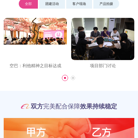
全部
团建活动
客户现场
产品拍摄
空巴：利他精神之目标达成
项目部门讨论
MIKE IDEA
双方
完美配合保障
效果持续稳定