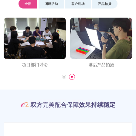
全部
团建活动
客户现场
产品拍摄
空巴：利他精神之目标达成
项目部门讨论
MIKE IDEA
双方
完美配合保障
效果持续稳定