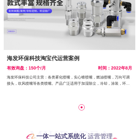
海发环保科技淘宝代运营案例
年
有效询盘：150个/月
时间：2022年8月
海发环保科技公司主营：各类雾化喷嘴，实心锥喷嘴，燃油喷嘴，万向可调
接头，吹风喷嘴等各类喷嘴。产品广泛适用于加湿除尘，冷却，涂装，环
保，电镀，钢铁，造纸，纺织，食品，电厂，化工汽车制造等五十多个行业
近300个工艺流程段。公司设备先进、更有一班高素质专业技术人员，系统
与整体的优势，先进的管理及运作方式，对产品质量、精益求精、视质量为
企业生命、一直是海发的经营理念。 诚信经营、用户至上、质量为本的经营
方式、服务于社会。 信誉、高效、快捷、优质 、客户至上。
MIKE IDEA
一体一站式系统化
运营管理