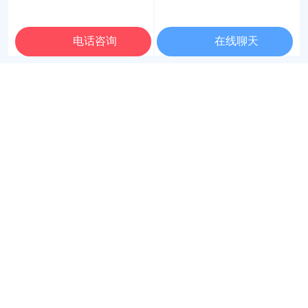
方案策划
方案开始实施落实
电话咨询
在线聊天
对效果进行数据分析
根据反馈及时做调整
最新签约
阿里百科
常见问题
[ more+]
Feb-2023-14
米可| 读书分享会：《活法》
从去年七月开始，米可开启了读书会在每个朝阳初升的早晨小伙伴们一起进
行早读以及感悟分享，带着热爱和渴望，米可与大家一起阅读《活法》这本
书。
深圳高精工厂询盘质量差？精细化深圳1688运营如何拿下高端定制订单？
[ 2026/07/30]