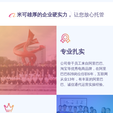
MIKE IDEA
米可雄厚的企业硬实力，
让您放心托管
专业扎实
公司骨干员工来自阿里巴巴、
淘宝等优秀电商品牌，在阿里
巴巴B2B岗位任职6年，互联网
从业13年，有丰富的阿里巴
巴、诚信通代运营实操经验。