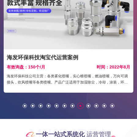
海发环保科技淘宝代运营案例
年
有效询盘：150个/月
时间：2022年8月
海发环保科技公司主营：各类雾化喷嘴，实心锥喷嘴，燃油喷嘴，万向可调
接头，吹风喷嘴等各类喷嘴。产品广泛适用于加湿除尘，冷却，涂装，环
保，电镀，钢铁，造纸，纺织，食品，电厂，化工汽车制造等五十多个行业
近300个工艺流程段。公司设备先进、更有一班高素质专业技术人员，系统
与整体的优势，先进的管理及运作方式，对产品质量、精益求精、视质量为
企业生命、一直是海发的经营理念。 诚信经营、用户至上、质量为本的经营
方式、服务于社会。 信誉、高效、快捷、优质 、客户至上。
MIKE IDEA
一体一站式系统化
运营管理