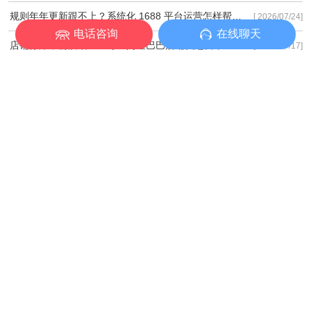
规则年年更新跟不上？系统化 1688 平台运营怎样帮工厂稳住长期流量基本盘？
[ 2026/07/24]
电话咨询
在线聊天
店铺停滞不前没增量？专业阿里巴巴店铺代运营帮工厂突破2026流量瓶颈！
[ 2026/07/17]
流量高转化低问题频发？营销型阿里巴巴店铺装修才是询盘破局关键！
[ 2026/07/17]
推广投钱没转化？科学网店运营推广如何帮工厂精准降本提效？
[ 2026/07/17]
阿里店铺越做越亏？缺的只是一套专业阿里代运营方案
[ 2026/07/10]
服务项目
米可资讯
经典案例
关于米可