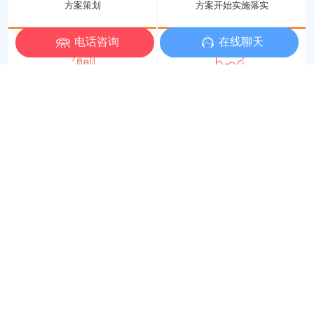
方案策划
方案开始实施落实
电话咨询
在线聊天
对效果进行数据分析
根据反馈及时做调整
最新签约
阿里百科
常见问题
[ more+]
Feb-2023-14
米可| 读书分享会：《活法》
从去年七月开始，米可开启了读书会在每个朝阳初升的早晨小伙伴们一起进
行早读以及感悟分享，带着热爱和渴望，米可与大家一起阅读《活法》这本
书。
工厂闲置淘宝店别浪费！精细化淘宝店铺托管如何实现利润翻倍？
[ 2026/07/30]