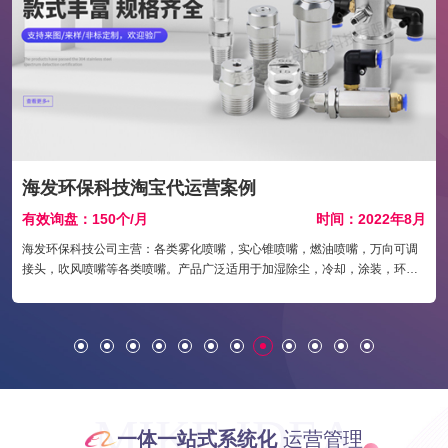
银诚喷雾淘宝代运营案例
月
有效询盘：355个/月
时间：2022年1月
银诚喷雾科技有限公司成立于2017年06月28日，注册地位于广东省东莞市长
安镇莹光路2号302室，法定代表人为刘佳。经营范围包括研发及技术转让、
销售：喷嘴、喷头、喷雾设备、喷雾系统、阀门、涂装设备及配件、净化设
备、五金、陶瓷、塑胶制品、模具制品。
MIKE IDEA
一体一站式系统化
运营管理