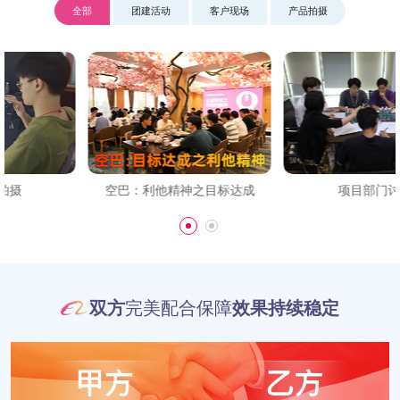
全部
团建活动
客户现场
产品拍摄
空巴：利他精神之目标达成
项目部门讨论
MIKE IDEA
双方
完美配合保障
效果持续稳定