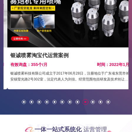
银诚喷雾淘宝代运营案例
月
有效询盘：355个/月
时间：2022年1月
银诚喷雾科技有限公司成立于2017年06月28日，注册地位于广东省东莞市长
安镇莹光路2号302室，法定代表人为刘佳。经营范围包括研发及技术转让、
销售：喷嘴、喷头、喷雾设备、喷雾系统、阀门、涂装设备及配件、净化设
备、五金、陶瓷、塑胶制品、模具制品。
MIKE IDEA
一体一站式系统化
运营管理