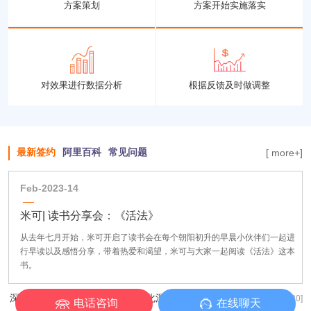
方案策划
方案开始实施落实
对效果进行数据分析
根据反馈及时做调整
最新签约
阿里百科
常见问题
[ more+]
Feb-2023-14
米可| 读书分享会：《活法》
从去年七月开始，米可开启了读书会在每个朝阳初升的早晨小伙伴们一起进
行早读以及感悟分享，带着热爱和渴望，米可与大家一起阅读《活法》这本
书。
深圳高精工厂询盘质量差？精细化深圳1688运营如何拿下高端定制订单？
[ 2026/07/30]
电话咨询
在线聊天