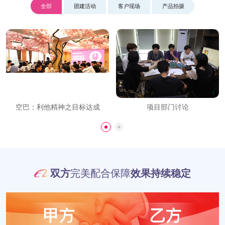
全部
团建活动
客户现场
产品拍摄
空巴：利他精神之目标达成
项目部门讨论
MIKE IDEA
双方
完美配合保障
效果持续稳定